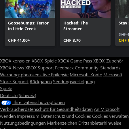
Goosebumps: Terror
Hacked: The
Stay S
in Little Creek
Streamer
CHF 
CHF 41.00+
CHF 8.70
CHF 
XBOX konsolen
XBOX-Spiele
XBOX Game Pass
XBOX-Zubehör
XBOX-News
XBOX Support
Feedback
Community-Standards
Warnung: photosensitive Epilepsie
Microsoft-Konto
Microsoft
Store-Support
Rückgaben
Sendungsverfolgung
Spiele
Deutsch (Schweiz)
Ihre Datenschutzoptionen
Verbraucherdatenschutz für Gesundheitsdaten
An Microsoft
wenden
Impressum
Datenschutz und Cookies
Cookies verwalten
Nutzungsbedingungen
Markenzeichen
Drittanbieterhinweise