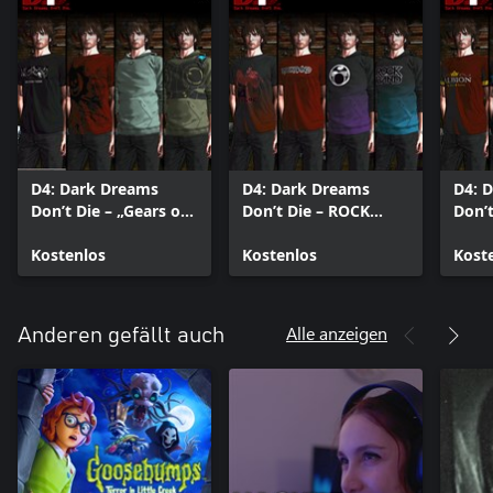
D4: Dark Dreams
D4: Dark Dreams
D4: 
Don’t Die – „Gears of
Don’t Die – ROCK
Don’t
War“-Kleidungsset
BAND-Kleidungsset
Klei
Kostenlos
Kostenlos
Kost
Alle anzeigen
Anderen gefällt auch