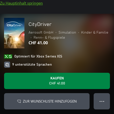
Zu Hauptinhalt springen
CityDriver
Aerosoft GmbH
•
Simulation
•
Kinder & Familie
•
Renn- & Flugspiele
CHF 41.00
Optimiert für Xbox Series X|S
9 unterstützte Sprachen
KAUFEN
CHF 41.00
ZUR WUNSCHLISTE HINZUFÜGEN
● ● ●