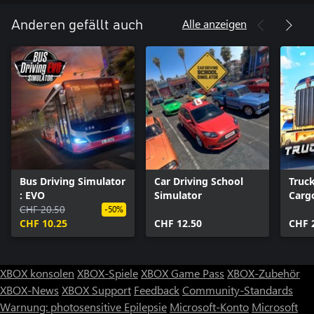
Alle anzeigen
Anderen gefällt auch
Bus Driving Simulator
Car Driving School
Truc
: EVO
Simulator
Cargo
CHF 20.50
USA
-50%
CHF 10.25
CHF 12.50
CHF 
XBOX konsolen
XBOX-Spiele
XBOX Game Pass
XBOX-Zubehör
XBOX-News
XBOX Support
Feedback
Community-Standards
Warnung: photosensitive Epilepsie
Microsoft-Konto
Microsoft