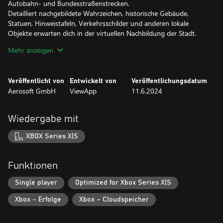
Autobahn- und Bundesstraßenstrecken.
Detailliert nachgebildete Wahrzeichen, historische Gebäude,
Statuen, Hinweistafeln, Verkehrsschilder und anderen lokale
Objekte erwarten dich in der virtuellen Nachbildung der Stadt.
Während der Fahrt werden dir zufällige Aufträge wie zum Beispiel
Mehr anzeigen
Personentransporte oder Abhol- und Zustellmissionen
angeboten.
Auf dem Verkehrsübungsplatz kannst du dein Können unter
Veröffentlicht von
Entwickelt von
Veröffentlichungsdatum
Beweis stellen. Hast du dein Auto so gut unter Kontrolle, dass dir
Aerosoft GmbH
ViewApp
11.6.2024
weder Slalom noch Ausweichen Probleme bereiten?
Wiedergabe mit
XBOX Series X|S
Funktionen
Single player
Optimized for Xbox Series X|S
Xbox – Erfolge
Xbox – Cloudspeicher