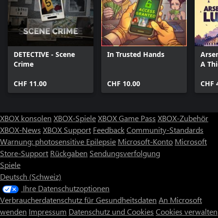
DETECTIVE - Scene
In Trusted Hands
Arse
Crime
A Thi
CHF 11.00
CHF 10.00
CHF 
XBOX konsolen
XBOX-Spiele
XBOX Game Pass
XBOX-Zubehör
XBOX-News
XBOX Support
Feedback
Community-Standards
Warnung: photosensitive Epilepsie
Microsoft-Konto
Microsoft
Store-Support
Rückgaben
Sendungsverfolgung
Spiele
Deutsch (Schweiz)
Ihre Datenschutzoptionen
Verbraucherdatenschutz für Gesundheitsdaten
An Microsoft
wenden
Impressum
Datenschutz und Cookies
Cookies verwalten