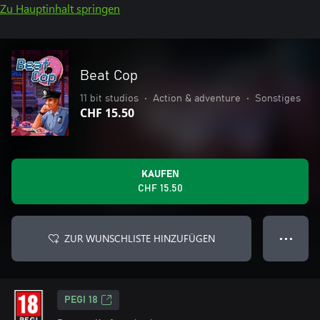
Zu Hauptinhalt springen
Beat Cop
11 bit studios
•
Action & adventure
•
Sonstiges
CHF 15.50
KAUFEN
CHF 15.50
ZUR WUNSCHLISTE HINZUFÜGEN
● ● ●
PEGI 18