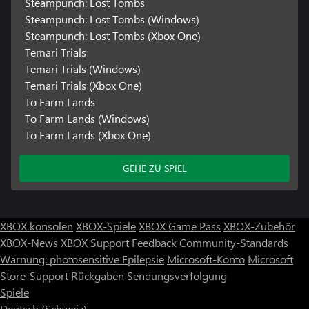
Steampunch: Lost Tombs
Steampunch: Lost Tombs (Windows)
Steampunch: Lost Tombs (Xbox One)
Temari Trials
Temari Trials (Windows)
Temari Trials (Xbox One)
To Farm Lands
To Farm Lands (Windows)
To Farm Lands (Xbox One)
GEHE ZU SPIEL
XBOX konsolen
XBOX-Spiele
XBOX Game Pass
XBOX-Zubehör
XBOX-News
XBOX Support
Feedback
Community-Standards
Warnung: photosensitive Epilepsie
Microsoft-Konto
Microsoft
Store-Support
Rückgaben
Sendungsverfolgung
Spiele
Deutsch (Schweiz)