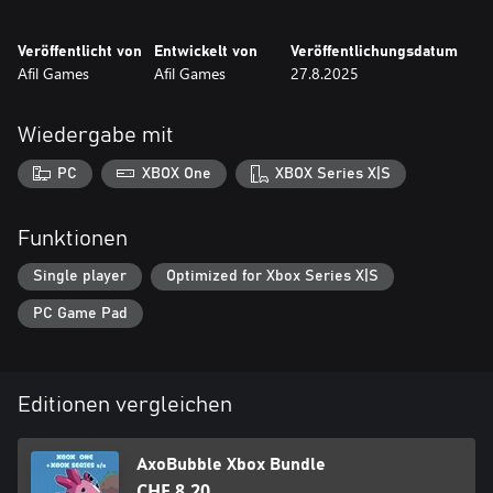
Veröffentlicht von
Entwickelt von
Veröffentlichungsdatum
Afil Games
Afil Games
27.8.2025
Wiedergabe mit
PC
XBOX One
XBOX Series X|S
Funktionen
Single player
Optimized for Xbox Series X|S
PC Game Pad
Editionen vergleichen
AxoBubble Xbox Bundle
CHF 8.20