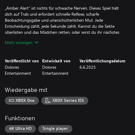
„Amber Alert“ ist nichts für schwache Nerven. Dieses Spiel hält
dich auf Trab und erfordert schnelle Reflexe, scharfe
Beobachtungsgabe und unerschütterlichen Mut. Jede
Entscheidung zählt, jede Sekunde zählt. Kannst du die Sekte
überlisten und das Mädchen retten, oder wirst du ihr nächstes
Opfer?
Mehr anzeigen
Bereite dich auf eine unerbittliche, nervenaufreibende Reise in
„Amber Alert“ vor. Wirst du die Unschuldigen retten oder wird
Veröffentlicht von
Entwickelt von
Veröffentlichungsdatum
die Dunkelheit auch dich einholen?
Dolores
Dolores
6.6.2025
Entertainment
Entertainment
Wiedergabe mit
XBOX One
XBOX Series X|S
Funktionen
4K Ultra HD
Single player