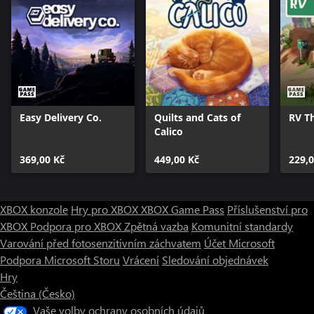
Easy Delivery Co.
Quilts and Cats of
RV T
Calico
369,00 Kč
449,00 Kč
229,0
XBOX konzole
Hry pro XBOX
XBOX Game Pass
Příslušenství pro
XBOX
Podpora pro XBOX
Zpětná vazba
Komunitní standardy
Varování před fotosenzitivním záchvatem
Účet Microsoft
Podpora Microsoft Storu
Vrácení
Sledování objednávek
Hry
Čeština (Česko)
Vaše volby ochrany osobních údajů