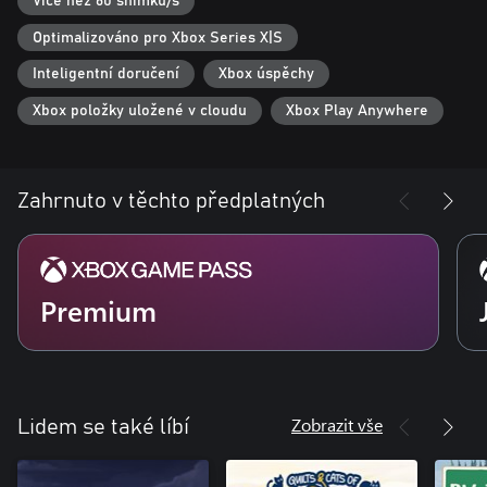
customise your characters and upgrade your kit, ready for your
Více než 60 snímků/s
next adventure!
Optimalizováno pro Xbox Series X|S
Inteligentní doručení
Xbox úspěchy
Xbox položky uložené v cloudu
Xbox Play Anywhere
Zahrnuto v těchto předplatných
Premium
Zobrazit vše
Lidem se také líbí