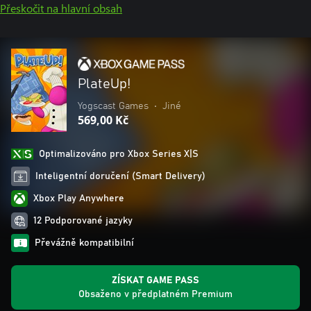
Přeskočit na hlavní obsah
PlateUp!
Yogscast Games
•
Jiné
569,00 Kč
Optimalizováno pro Xbox Series X|S
Inteligentní doručení (Smart Delivery)
Xbox Play Anywhere
12 Podporované jazyky
Převážně kompatibilní
ZÍSKAT GAME PASS
Obsaženo v předplatném Premium