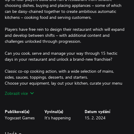
choosing dishes, buying and placing appliances – some of which
can be daisy-chained together to create ambitious automatic
kitchens – cooking food and serving customers.
Players have free rein to design their restaurant which will expand
and develop between shifts – with additional content and
challenges unlocked through progression.
Can you cook, serve and manage your way through 15 hectic
days in your restaurant and unlock a brand-new franchise?
Classic co-op cooking action, with a wide selection of mains,
sides, sauces, toppings, desserts, and starters.
Choose your equipment, lay out your kitchen, curate your menu
and plate up your dishes.
Zobrazit více
From bubbling soups to sublime salads, tender steaks to hearty
pies, there's something for everyone.
Publikoval(a)
Vyvinul(a)
Datum vydání
Look after front-of-house: seating customers, delivering orders,
Yogscast Games
It's happening
15. 2. 2024
and managing patience.
Equip your restaurant to handle the most fickle of customers and
deliver them what they need, right when they need it.