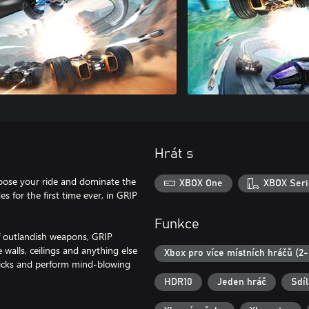
Hrát s
e your ride and dominate the
XBOX One
XBOX Seri
es for the first time ever, in GRIP
Funkce
of outlandish weapons, GRIP
 walls, ceilings and anything else
Xbox pro více místních hráčů (2-
 tricks and perform mind-blowing
HDR10
Jeden hráč
Sdí