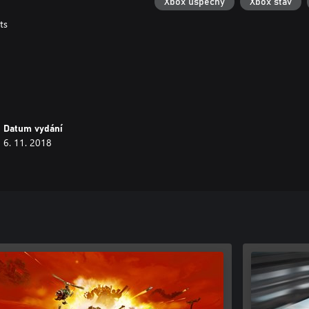
Xbox úspěchy
Xbox stav
ts
Datum vydání
6. 11. 2018