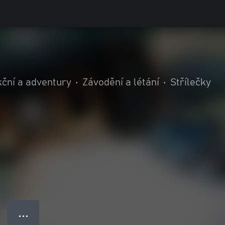
ční a adventury
•
Závodění a létání
•
Střílečky
● ● ●