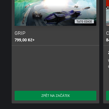
TATO EDICE
GRIP
C
799,00 Kč+
8
ZPĚT NA ZAČÁTEK