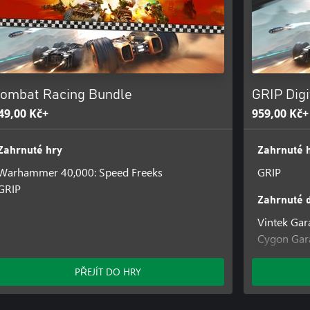
ombat Racing Bundle
GRIP Digi
49,00 Kč+
959,00 Kč+
Zahrnuté hry
Zahrnuté 
Warhammer 40,000: Speed Freeks
GRIP
GRIP
Zahrnuté 
Vintek Gar
Cygon Gara
Nyvoss He
Terra Gara
PŘEJÍT DO HRY
Nyvoss Gar
Pariah Gar