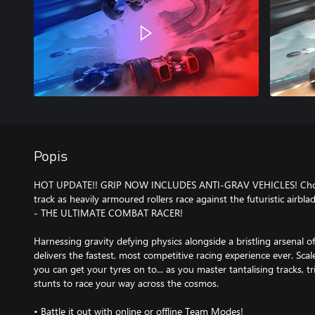
Popis
HOT UPDATE!! GRIP NOW INCLUDES ANTI-GRAV VEHICLES! Choos
track as heavily armoured rollers race against the futuristic airblad
- THE ULTIMATE COMBAT RACER!
Harnessing gravity defying physics alongside a bristling arsenal 
delivers the fastest, most competitive racing experience ever. Scale
you can get your tyres on to... as you master tantalising tracks,
stunts to race your way across the cosmos.
• Battle it out with online or offline Team Modes!