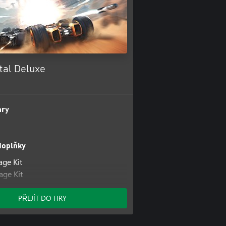
tal Deluxe
hry
doplňky
age Kit
ge Kit
x Pack
ge Kit
PŘEJÍT DO HRY
age Kit
age Kit