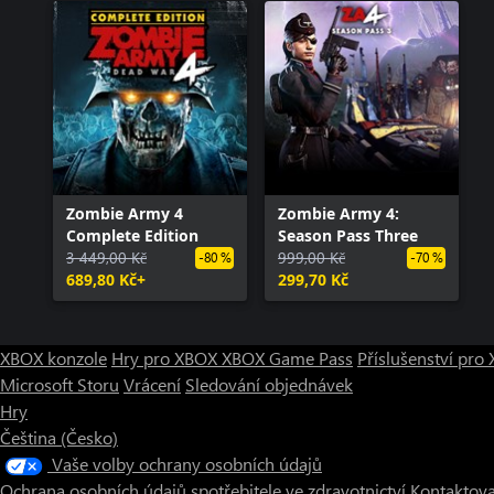
Zombie Army 4
Zombie Army 4:
Complete Edition
Season Pass Three
3 449,00 Kč
999,00 Kč
-80 %
-70 %
689,80 Kč+
299,70 Kč
XBOX konzole
Hry pro XBOX
XBOX Game Pass
Příslušenství pr
Microsoft Storu
Vrácení
Sledování objednávek
Hry
Čeština (Česko)
Vaše volby ochrany osobních údajů
Ochrana osobních údajů spotřebitele ve zdravotnictví
Kontaktova