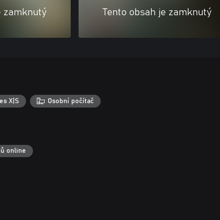
e zamknutý
Tento obsah je zamknutý
es X|S
Osobní počítač
čů online