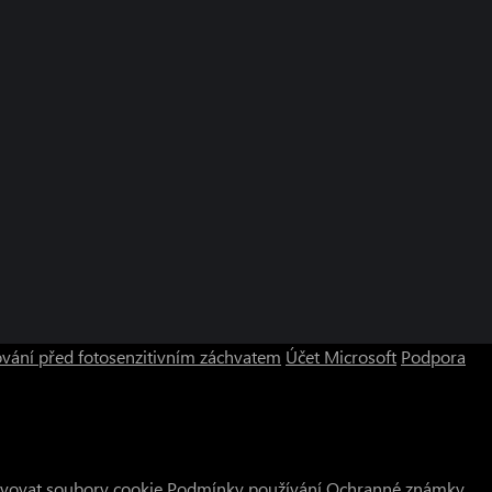
vání před fotosenzitivním záchvatem
Účet Microsoft
Podpora
vovat soubory cookie
Podmínky používání
Ochranné známky