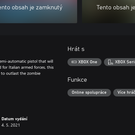
ento obsah je zamknutý
Tento obsah j
Hrát s
mi-automatic pistol that will
XBOX One
XBOX Seri
or Italian armed forces, this
d to outlast the zombie
Funkce
Online spolupráce
Více hrá
Datum vydání
4. 5. 2021