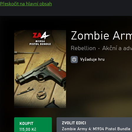
Přeskočit na hlavní obsah
Zombie Arm
Rebellion
•
Akční a ad
Vyžaduje hru
ZVOLIT EDICI
KOUPIT
Zombie Army 4: M1934 Pistol Bundle
115,00 Kč