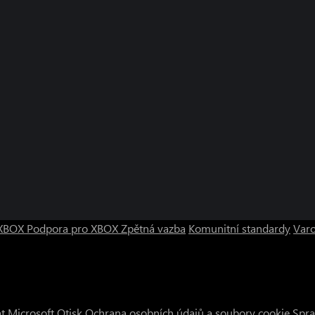
o XBOX
Podpora pro XBOX
Zpětná vazba
Komunitní standardy
Varo
t Microsoft
Otisk
Ochrana osobních údajů a soubory cookie
Spra