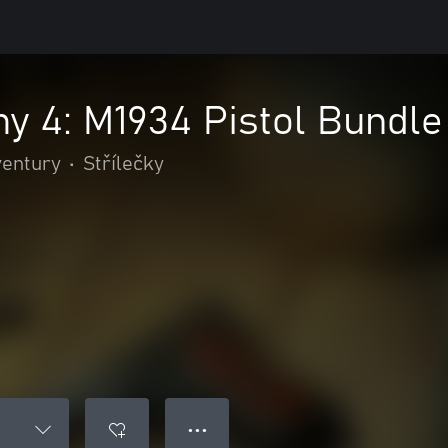
y 4: M1934 Pistol Bundle
ventury
•
Střílečky
● ● ●