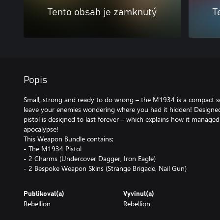
Tento obsah je zamknutý
T
Popis
Small, strong and ready to do wrong – the M1934 is a compact se
leave your enemies wondering where you had it hidden! Designed f
pistol is designed to last forever – which explains how it manage
apocalypse!
This Weapon Bundle contains;
- The M1934 Pistol
- 2 Charms (Undercover Dagger, Iron Eagle)
- 2 Bespoke Weapon Skins (Strange Brigade, Nail Gun)
Publikoval(a)
Vyvinul(a)
Rebellion
Rebellion