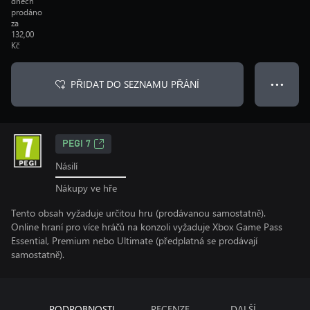
dnech
prodáno
za
132,00
Kč
PŘIDAT DO SEZNAMU PŘÁNÍ
● ● ●
PEGI 7
Násilí
Nákupy ve hře
Tento obsah vyžaduje určitou hru (prodávanou samostatně).
Online hraní pro více hráčů na konzoli vyžaduje Xbox Game Pass
Essential, Premium nebo Ultimate (předplatná se prodávají
samostatně).
PODROBNOSTI
RECENZE
DALŠÍ