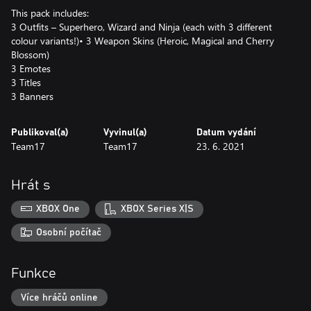
This pack includes:
3 Outfits – Superhero, Wizard and Ninja (each with 3 different
colour variants!)• 3 Weapon Skins (Heroic, Magical and Cherry
Blossom)
3 Emotes
3 Titles
3 Banners
Publikoval(a)
Vyvinul(a)
Datum vydání
Team17
Team17
23. 6. 2021
Hrát s
XBOX One
XBOX Series X|S
Osobní počítač
Funkce
Více hráčů online