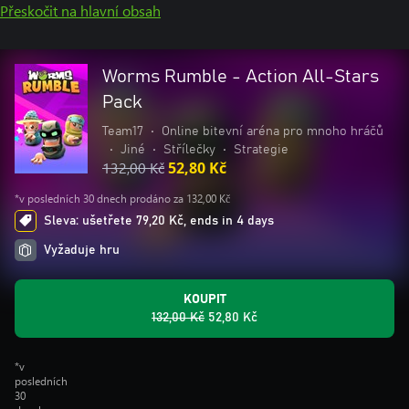
Přeskočit na hlavní obsah
Worms Rumble - Action All-Stars
Pack
Team17
•
Online bitevní aréna pro mnoho hráčů
•
Jiné
•
Střílečky
•
Strategie
132,00 Kč
52,80 Kč
*v posledních 30 dnech prodáno za 132,00 Kč
Sleva: ušetřete 79,20 Kč, ends in 4 days
Vyžaduje hru
KOUPIT
132,00 Kč
52,80 Kč
*v
posledních
30