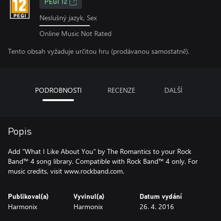
PEGI 12
Neslušný jazyk, Sex
Online Music Not Rated
Tento obsah vyžaduje určitou hru (prodávanou samostatně).
PODROBNOSTI
RECENZE
DALŠÍ
Popis
Add "What I Like About You" by The Romantics to your Rock
Band™ 4 song library. Compatible with Rock Band™ 4 only. For
music credits, visit www.rockband.com.
Publikoval(a)
Vyvinul(a)
Datum vydání
Harmonix
Harmonix
26. 4. 2016