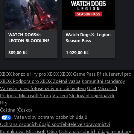
WATCH DOGS®:
Watch Dogs®: Legion
LEGION BLOODLINE
Season Pass
389,00 Kč
1 029,00 Kč
XBOX konzole
Hry pro XBOX
XBOX Game Pass
Příslušenství pro
XBOX
Podpora pro XBOX
Zpětná vazba
Komunitní standardy
Varování před fotosenzitivním záchvatem
Účet Microsoft
Podpora Microsoft Storu
Vrácení
Sledování objednávek
Hry
Čeština (Česko)
Vaše volby ochrany osobních údajů
Ochrana osobních údajů spotřebitele ve zdravotnictví
Kontaktovat Microsoft
Otisk
Ochrana osobních údajů a soubory