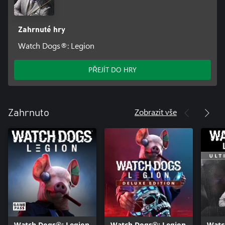
Zahrnuté hry
Watch Dogs®: Legion
PŘEJÍT DO HRY
Zobrazit vše
Zahrnuto
Watch Dogs®: Legion
Watch Dogs®: Legion
Watc