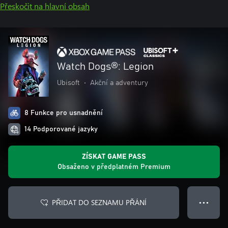
Přeskočit na hlavní obsah
Watch Dogs®: Legion
Ubisoft
•
Akční a adventury
8 Funkce pro usnadnění
14 Podporované jazyky
ZÍSKAT GAME PASS
Obsaženo v předplatném Premium
PŘIDAT DO SEZNAMU PŘÁNÍ
● ● ●