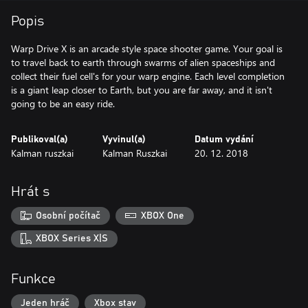
Popis
Warp Drive X is an arcade style space shooter game. Your goal is
to travel back to earth through swarms of alien spaceships and
collect their fuel cell's for your warp engine. Each level completion
is a giant leap closer to Earth, but you are far away, and it isn't
going to be an easy ride.
Publikoval(a)
Vyvinul(a)
Datum vydání
Kalman ruszkai
Kalman Ruszkai
20. 12. 2018
Hrát s
Osobní počítač
XBOX One
XBOX Series X|S
Funkce
Jeden hráč
Xbox stav