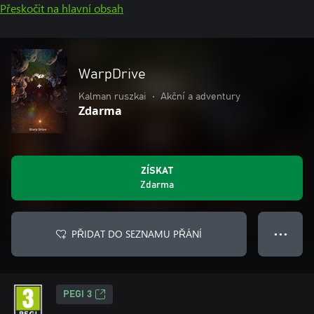
Přeskočit na hlavní obsah
WarpDrive
Kalman ruszkai
•
Akční a adventury
Zdarma
ZÍSKAT
Zdarma
PŘIDAT DO SEZNAMU PŘÁNÍ
● ● ●
PEGI 3