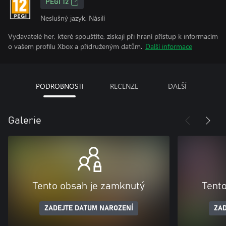
PEGI 12
Neslušný jazyk, Násilí
Vydavatelé her, které spouštíte, získají při hraní přístup k informacím
o vašem profilu Xbox a přidruženým datům.
Další informace
PODROBNOSTI
RECENZE
DALŠÍ
Galerie
Tento obsah je zamknutý
Tent
ZADEJTE DATUM NAROZENÍ
ZAD