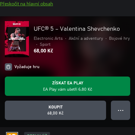
Přeskočit na hlavní obsah
UFC® 5 – Valentina Shevchenko
Electronic Arts
•
Akční a adventury
•
Bojové hry
•
Sport
68,00 Kč
Vyžaduje hru
ZÍSKAT EA PLAY
EA Play vám ušetří 6,80 Kč
KOUPIT
● ● ●
68,00 Kč