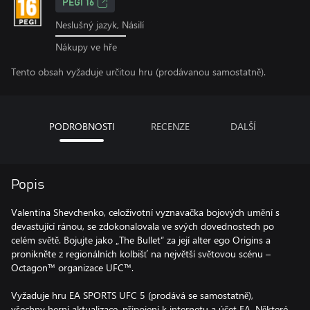
PEGI 16
Neslušný jazyk, Násilí
Nákupy ve hře
Tento obsah vyžaduje určitou hru (prodávanou samostatně).
PODROBNOSTI
RECENZE
DALŠÍ
Popis
Valentina Shevchenko, celoživotní vyznavačka bojových umění s
devastující ránou, se zdokonalovala ve svých dovednostech po
celém světě. Bojujte jako „The Bullet“ za její alter ego Origins a
pronikněte z regionálních kolbišť na největší světovou scénu –
Octagon™ organizace UFC™.
Vyžaduje hru EA SPORTS UFC 5 (prodává se samostatně),
všechny herní aktualizace, připojení k internetu a účet EA. Některé