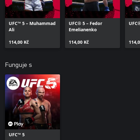
UFC™ 5 – Muhammad
UFC® 5 – Fedor
UFC®
Ali
Emelianenko
114,00 Kč
114,00 Kč
114,0
Funguje s
UFC™ 5