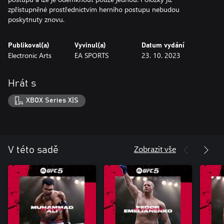
zpřístupněné prostřednictvím herního postupu nebudou
poskytnuty znovu.
Publikoval(a)
Vyvinul(a)
Datum vydání
Electronic Arts
EA SPORTS
23. 10. 2023
Hrát s
XBOX Series X|S
Zobrazit vše
V této sadě