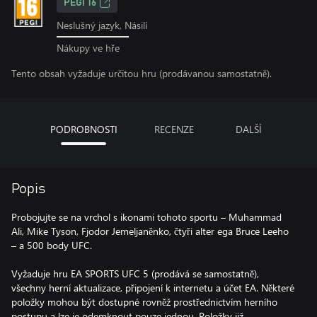
PEGI 16
Neslušný jazyk, Násilí
Nákupy ve hře
Tento obsah vyžaduje určitou hru (prodávanou samostatně).
PODROBNOSTI
RECENZE
DALŠÍ
Popis
Probojujte se na vrchol s ikonami tohoto sportu – Muhammad
Ali, Mike Tyson, Fjodor Jemeljaněnko, čtyři alter ega Bruce Leeho
– a 500 body UFC.
Vyžaduje hru EA SPORTS UFC 5 (prodává se samostatně),
všechny herní aktualizace, připojení k internetu a účet EA. Některé
položky mohou být dostupné rovněž prostřednictvím herního
postupu a lze je odemknout pouze jednou. Položky již