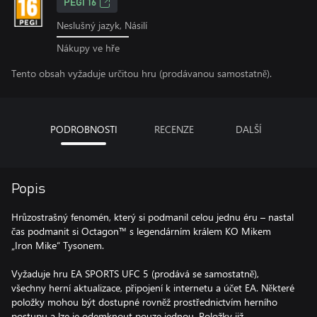
PEGI 16
Neslušný jazyk, Násilí
Nákupy ve hře
Tento obsah vyžaduje určitou hru (prodávanou samostatně).
PODROBNOSTI
RECENZE
DALŠÍ
Popis
Hrůzostrašný fenomén, který si podmanil celou jednu éru – nastal
čas podmanit si Octagon™ s legendárním králem KO Mikem
„Iron Mike“ Tysonem.
Vyžaduje hru EA SPORTS UFC 5 (prodává se samostatně),
všechny herní aktualizace, připojení k internetu a účet EA. Některé
položky mohou být dostupné rovněž prostřednictvím herního
postupu a lze je odemknout pouze jednou. Položky již