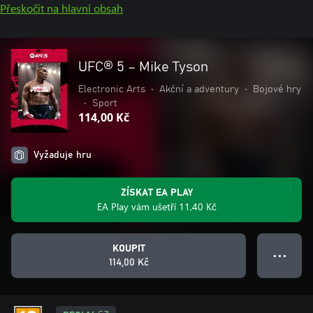
Přeskočit na hlavní obsah
UFC® 5 – Mike Tyson
Electronic Arts
•
Akční a adventury
•
Bojové hry
•
Sport
114,00 Kč
Vyžaduje hru
ZÍSKAT EA PLAY
EA Play vám ušetří 11,40 Kč
KOUPIT
● ● ●
114,00 Kč