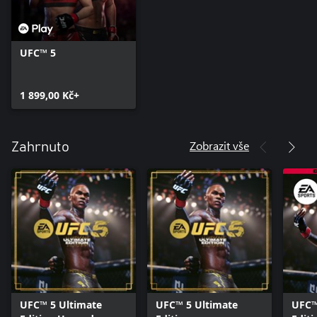
UFC™ 5
1 899,00 Kč+
Zobrazit vše
Zahrnuto
UFC™ 5 Ultimate
UFC™ 5 Ultimate
UFC™