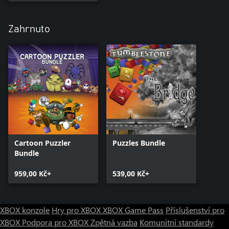
Zahrnuto
Cartoon Puzzler
Puzzles Bundle
Bundle
959,00 Kč+
539,00 Kč+
XBOX konzole
Hry pro XBOX
XBOX Game Pass
Příslušenství pro
XBOX
Podpora pro XBOX
Zpětná vazba
Komunitní standardy