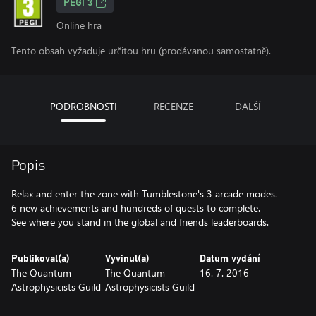
PEGI 3
Online hra
Tento obsah vyžaduje určitou hru (prodávanou samostatně).
PODROBNOSTI
RECENZE
DALŠÍ
Popis
Relax and enter the zone with Tumblestone's 3 arcade modes.
6 new achievements and hundreds of quests to complete.
See where you stand in the global and friends leaderboards.
Publikoval(a)
Vyvinul(a)
Datum vydání
The Quantum
The Quantum
16. 7. 2016
Astrophysicists Guild
Astrophysicists Guild