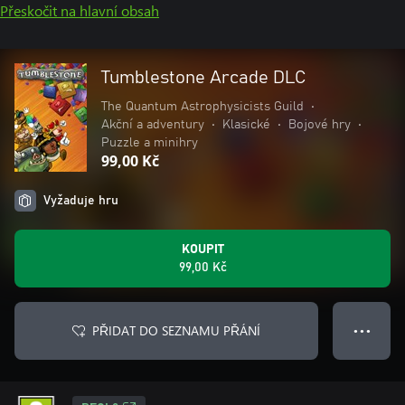
Přeskočit na hlavní obsah
Tumblestone Arcade DLC
The Quantum Astrophysicists Guild
•
Akční a adventury
•
Klasické
•
Bojové hry
•
Puzzle a minihry
99,00 Kč
Vyžaduje hru
KOUPIT
99,00 Kč
PŘIDAT DO SEZNAMU PŘÁNÍ
● ● ●