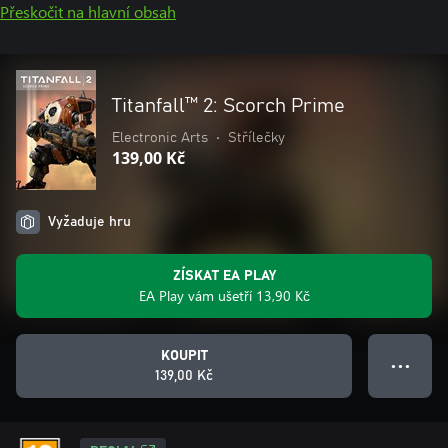
Přeskočit na hlavní obsah
Titanfall™ 2: Scorch Prime
Electronic Arts
•
Střílečky
139,00 Kč
Vyžaduje hru
ZÍSKAT EA PLAY
EA Play vám ušetří 13,90 Kč
KOUPIT
● ● ●
139,00 Kč