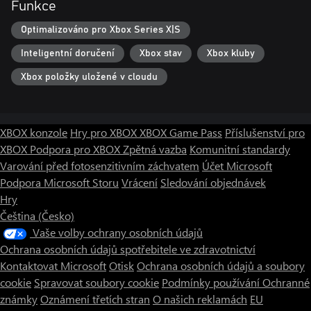
Funkce
Optimalizováno pro Xbox Series X|S
Inteligentní doručení
Xbox stav
Xbox kluby
Xbox položky uložené v cloudu
XBOX konzole
Hry pro XBOX
XBOX Game Pass
Příslušenství pro
XBOX
Podpora pro XBOX
Zpětná vazba
Komunitní standardy
Varování před fotosenzitivním záchvatem
Účet Microsoft
Podpora Microsoft Storu
Vrácení
Sledování objednávek
Hry
Čeština (Česko)
Vaše volby ochrany osobních údajů
Ochrana osobních údajů spotřebitele ve zdravotnictví
Kontaktovat Microsoft
Otisk
Ochrana osobních údajů a soubory
cookie
Spravovat soubory cookie
Podmínky používání
Ochranné
známky
Oznámení třetích stran
O našich reklamách
EU