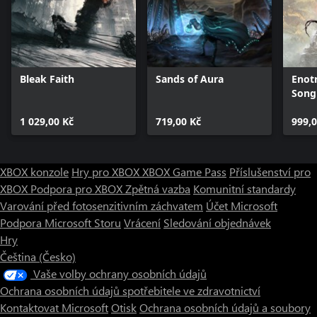
Bleak Faith
Sands of Aura
Enotr
Song
1 029,00 Kč
719,00 Kč
999,0
XBOX konzole
Hry pro XBOX
XBOX Game Pass
Příslušenství pro
XBOX
Podpora pro XBOX
Zpětná vazba
Komunitní standardy
Varování před fotosenzitivním záchvatem
Účet Microsoft
Podpora Microsoft Storu
Vrácení
Sledování objednávek
Hry
Čeština (Česko)
Vaše volby ochrany osobních údajů
Ochrana osobních údajů spotřebitele ve zdravotnictví
Kontaktovat Microsoft
Otisk
Ochrana osobních údajů a soubory