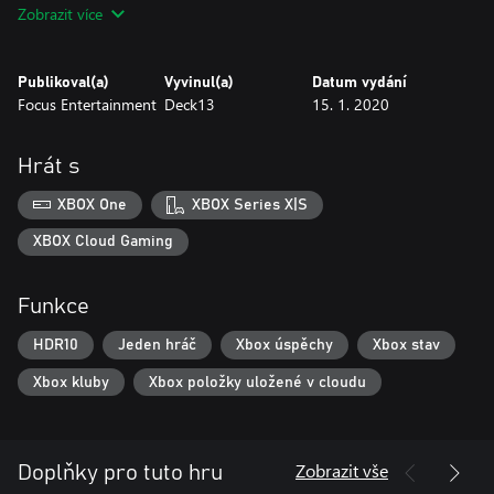
Zobrazit více
Public Enemy Weapon Pack
Získej 13 zbrusu nových zbraní od vyřazeného vybavení CREO po
tyče infikované nanity!
Publikoval(a)
Vyvinul(a)
Datum vydání
Focus Entertainment
Deck13
15. 1. 2020
Jericho’s Legacy Gear Pack
Proklesti si cestu městem s pomocí brutální výstroje BEAST
Tankobijec, elegantní výstroje Kyoko Hacker Suit nebo výstroje
Hrát s
oficiálního maskota Jericho Firetails!
XBOX One
XBOX Series X|S
XBOX Cloud Gaming
Funkce
HDR10
Jeden hráč
Xbox úspěchy
Xbox stav
Xbox kluby
Xbox položky uložené v cloudu
Zobrazit vše
Doplňky pro tuto hru