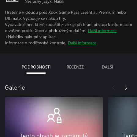
Neslušný jazyk, Násilí
Hratelné v cloudu přes Xbox Game Pass Essential, Premium nebo
Ultimate. Vyžaduje se nákup hry.
Vydavatelé her, které spouštíte, získají při hraní přístup k informacím
o vašem profilu Xbox a přidruženým datům.
Další informace
+Nabídky nákupů v aplikaci.
Informace o rodičovské kontrole.
Další informace
PODROBNOSTI
RECENZE
DALŠÍ
Galerie
Tento obsah je zamknutý
Tent