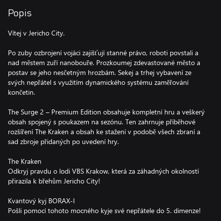
Popis
Vítej v Jericho City.
Po zuby ozbrojení vojáci zajišťují stanné právo, roboti povstali a
nad městem zuří nanobouře. Prozkoumej zdevastované město a
postav se jeho nesčetným hrozbám. Sekej a trhej vybavení ze
svých nepřátel s využitím dynamického systému zaměřování
končetin.
The Surge 2 – Premium Edition obsahuje kompletní hru a veškerý
obsah spojený s poukazem na sezónu. Ten zahrnuje příběhové
rozšíření The Kraken a obsah ke stažení v podobě všech zbraní a
sad zbroje přidaných po uvedení hry.
The Kraken
Odkryj pravdu o lodi VBS Krakow, která za záhadných okolností
přirazila k břehům Jericho City!
Kvantový kyj BORAX-I
Pošli pomocí tohoto mocného kyje své nepřátele do 5. dimenze!