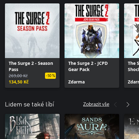
The Surge 2 - Season
The Surge 2 - JCPD
The S
Pass
Gear Pack
Shoc
269,00 Kč
-50 %
134,50 Kč
Zdarma
Zdar
Zobrazit vše
Lidem se také líbí