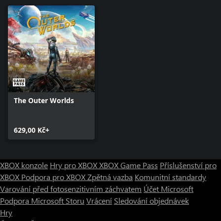
The Outer Worlds
629,00 Kč+
XBOX konzole
Hry pro XBOX
XBOX Game Pass
Příslušenství pro
XBOX
Podpora pro XBOX
Zpětná vazba
Komunitní standardy
Varování před fotosenzitivním záchvatem
Účet Microsoft
Podpora Microsoft Storu
Vrácení
Sledování objednávek
Hry