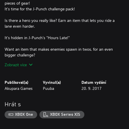
pieces of gear!
It's time for the J-Punch challenge pack!
Is there a hero you really like? Earn an item that lets you ride a
lane even harder.
It's hidden in J-Punch's "Hours Late!"
Want an item that makes enemies spawn in twos, for an even
bigger challenge?
Zobrazit více
Battle along-side a team of friendly Wisps for a strategic reward.
In J-Punch's "Shoes"!
Publikoval(a)
Vyvinul(a)
Datum vydání
Akupara Games
Puuba
20. 9. 2017
Lastly, J-Punch's "Make It Blue" rounds out our first
GottaGoFast-like playlist challenge.
Hrát s
Beat all three songs quick enough for an item Perfectly suited for
a speedrun tournament.
XBOX One
XBOX Series X|S
And named after our champion!