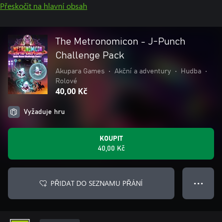
Přeskočit na hlavní obsah
The Metronomicon - J-Punch
Challenge Pack
Akupara Games
•
Akční a adventury
•
Hudba
•
Rolové
40,00 Kč
Vyžaduje hru
KOUPIT
40,00 Kč
PŘIDAT DO SEZNAMU PŘÁNÍ
● ● ●