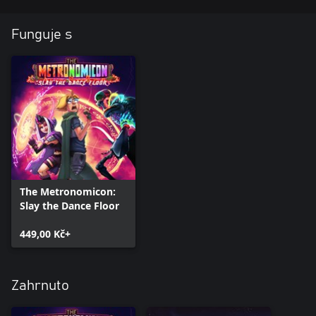
All three songs are playable in both Freeplay and Arena modes!
Funguje s
And now in Story Mode too!!
The Metronomicon:
Slay the Dance Floor
449,00 Kč+
Zahrnuto