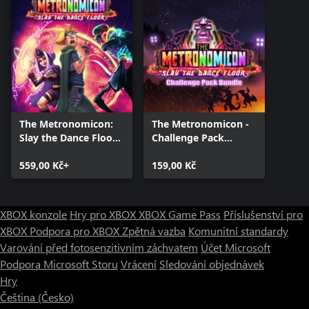
The Metronomicon:
The Metronomicon -
Slay the Dance Floor
Challenge Pack
Deluxe Edition
Bundle
559,00 Kč+
159,00 Kč
XBOX konzole
Hry pro XBOX
XBOX Game Pass
Příslušenství pro
XBOX
Podpora pro XBOX
Zpětná vazba
Komunitní standardy
Varování před fotosenzitivním záchvatem
Účet Microsoft
Podpora Microsoft Storu
Vrácení
Sledování objednávek
Hry
Čeština (Česko)