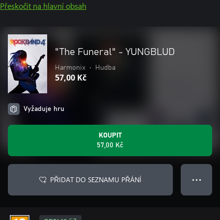
Přeskočit na hlavní obsah
"The Funeral" - YUNGBLUD
Harmonix
•
Hudba
57,00 Kč
Vyžaduje hru
KOUPIT
57,00 Kč
PŘIDAT DO SEZNAMU PŘÁNÍ
● ● ●