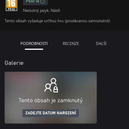
PEGI 16
Neslušný jazyk, Násilí
Tento obsah vyžaduje určitou hru (prodávanou samostatně).
PODROBNOSTI
RECENZE
DALŠÍ
Galerie
Tento obsah je zamknutý
ZADEJTE DATUM NAROZENÍ