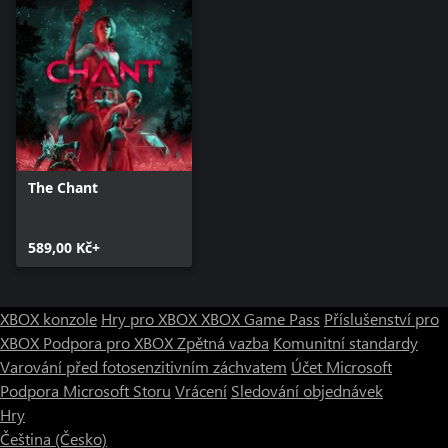
The Chant
589,00 Kč+
XBOX konzole
Hry pro XBOX
XBOX Game Pass
Příslušenství pro
XBOX
Podpora pro XBOX
Zpětná vazba
Komunitní standardy
Varování před fotosenzitivním záchvatem
Účet Microsoft
Podpora Microsoft Storu
Vrácení
Sledování objednávek
Hry
Čeština (Česko)