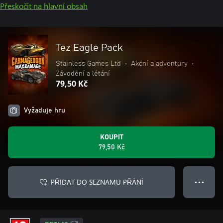
Přeskočit na hlavní obsah
Tez Eagle Pack
Stainless Games Ltd
•
Akční a adventury
•
Závodění a létání
79,50 Kč
Vyžaduje hru
KOUPIT
79,50 Kč
PŘIDAT DO SEZNAMU PŘÁNÍ
● ● ●