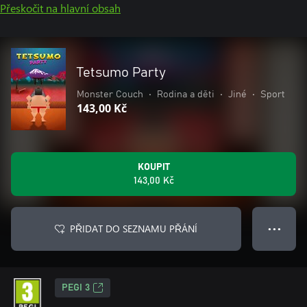
Přeskočit na hlavní obsah
Tetsumo Party
Monster Couch
•
Rodina a děti
•
Jiné
•
Sport
143,00 Kč
KOUPIT
143,00 Kč
PŘIDAT DO SEZNAMU PŘÁNÍ
● ● ●
PEGI 3