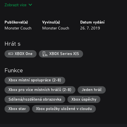
versus local multiplayer modes.
Zobrazit více
- New characters to unlock!
Publikoval(a)
Vyvinul(a)
Datum vydání
Monster Couch
Monster Couch
26. 7. 2019
Hrát s
XBOX One
XBOX Series X|S
Funkce
Xbox místní spolupráce (2-8)
Xbox pro více místních hráčů (2-8)
Jeden hráč
Sdílená/rozdělená obrazovka
Xbox úspěchy
Xbox stav
Xbox položky uložené v cloudu