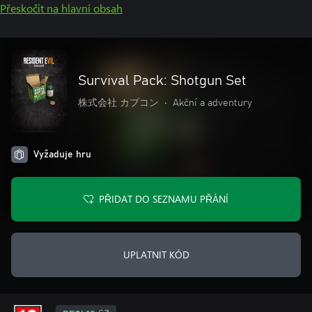
Přeskočit na hlavní obsah
Survival Pack: Shotgun Set
株式会社 カプコン
•
Akční a adventury
Vyžaduje hru
PŘIDAT DO SEZNAMU PŘÁNÍ
UPLATNIT KÓD