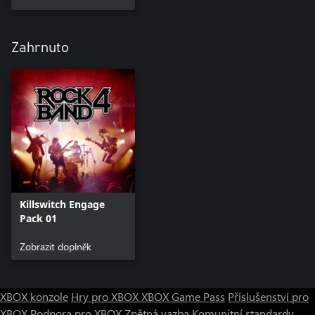
Zahrnuto
Killswitch Engage
Pack 01
Zobrazit doplněk
XBOX konzole
Hry pro XBOX
XBOX Game Pass
Příslušenství pro
XBOX
Podpora pro XBOX
Zpětná vazba
Komunitní standardy