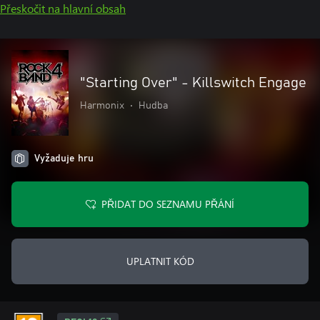
Přeskočit na hlavní obsah
"Starting Over" - Killswitch Engage
Harmonix
•
Hudba
Vyžaduje hru
PŘIDAT DO SEZNAMU PŘÁNÍ
UPLATNIT KÓD