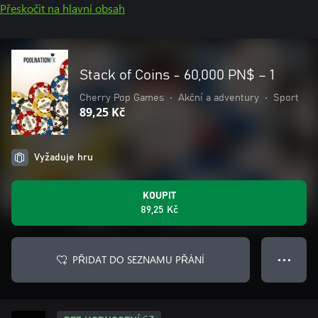
Přeskočit na hlavní obsah
Stack of Coins - 60,000 PN$ – 1
Cherry Pop Games
•
Akční a adventury
•
Sport
89,25 Kč
Vyžaduje hru
KOUPIT
89,25 Kč
PŘIDAT DO SEZNAMU PŘÁNÍ
● ● ●