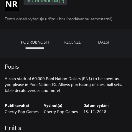
BEZ HODNOCENÍ
Tento obsah vyžaduje určitou hru (prodávanou samostatně).
PODROBNOSTI
RECENZE
DALŠÍ
Popis
A coin stack of 60,000 Pool Nation Dollars (PN$) to be spent as
you please in Pool Nation FX. Allows purchasing of cues, ball sets,
table decals, venues and more!
Publikoval(a)
Vyvinul(a)
Datum vydání
Cherry Pop Games
Cherry Pop Games
13. 12. 2018
Hrát s