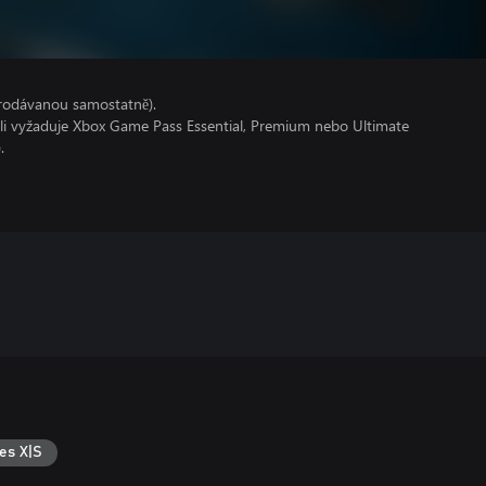
prodávanou samostatně).
oli vyžaduje Xbox Game Pass Essential, Premium nebo Ultimate
.
es X|S