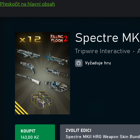
Přeskočit na hlavní obsah
Spectre MK
Tripwire Interactive
•
Vyžaduje hru
ZVOLIT EDICI
KOUPIT
Spectre MKII HRG Weapon Skin Bund
143,00 Kč