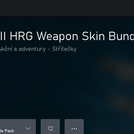
II HRG Weapon Skin Bund
Akční a adventury
•
Střílečky
● ● ●
le Pack