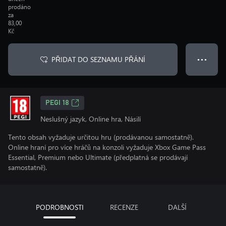
prodáno
za
83,00
Kč
PŘIDAT DO SEZNAMU PŘÁNÍ
● ● ●
PEGI 18
Neslušný jazyk, Online hra, Násilí
Tento obsah vyžaduje určitou hru (prodávanou samostatně).
Online hraní pro více hráčů na konzoli vyžaduje Xbox Game Pass
Essential, Premium nebo Ultimate (předplatná se prodávají
samostatně).
PODROBNOSTI
RECENZE
DALŠÍ