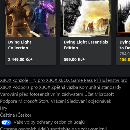
Dying Light
Dying Light Essentials
Dying
Collection
Edition
to De
Upgr
784,0
2 449,00 Kč+
599,00 Kč+
156,8
XBOX konzole
Hry pro XBOX
XBOX Game Pass
Příslušenství pro
XBOX
Podpora pro XBOX
Zpětná vazba
Komunitní standardy
Varování před fotosenzitivním záchvatem
Účet Microsoft
Podpora Microsoft Storu
Vrácení
Sledování objednávek
Hry
Čeština (Česko)
Vaše volby ochrany osobních údajů
Ochrana osobních údajů spotřebitele ve zdravotnictví