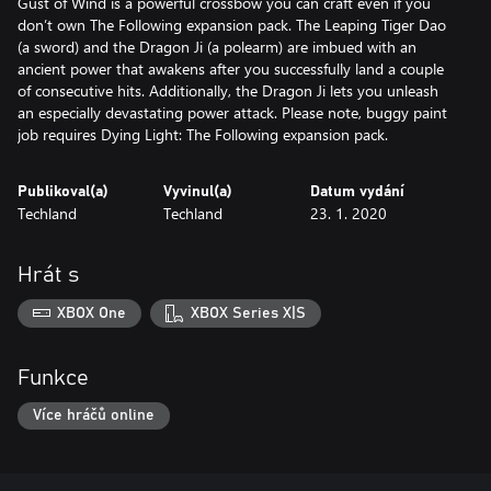
Gust of Wind is a powerful crossbow you can craft even if you
don’t own The Following expansion pack. The Leaping Tiger Dao
(a sword) and the Dragon Ji (a polearm) are imbued with an
ancient power that awakens after you successfully land a couple
of consecutive hits. Additionally, the Dragon Ji lets you unleash
an especially devastating power attack. Please note, buggy paint
job requires Dying Light: The Following expansion pack.
Publikoval(a)
Vyvinul(a)
Datum vydání
Techland
Techland
23. 1. 2020
Hrát s
XBOX One
XBOX Series X|S
Funkce
Více hráčů online