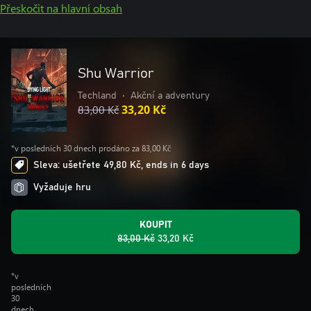
Přeskočit na hlavní obsah
Shu Warrior
Techland
•
Akční a adventury
83,00 Kč
33,20 Kč
*v posledních 30 dnech prodáno za 83,00 Kč
Sleva: ušetřete 49,80 Kč, ends in 6 days
Vyžaduje hru
KOUPIT
83,00 Kč
33,20 Kč
*v
posledních
30
dnech