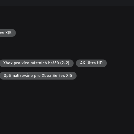
es X|S
Xbox pro více místních hráčů (2-2)
4K Ultra HD
Optimalizováno pro Xbox Series X|S