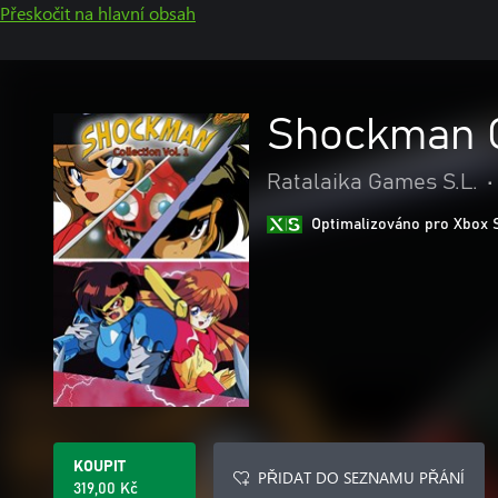
Přeskočit na hlavní obsah
Shockman Co
Ratalaika Games S.L.
•
Optimalizováno pro Xbox 
KOUPIT
PŘIDAT DO SEZNAMU PŘÁNÍ
319,00 Kč