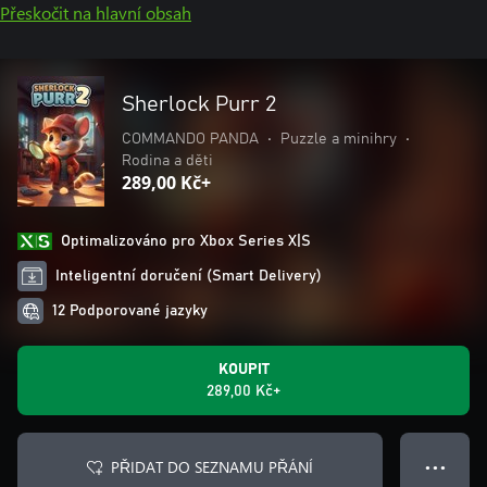
Přeskočit na hlavní obsah
Sherlock Purr 2
COMMANDO PANDA
•
Puzzle a minihry
•
Rodina a děti
289,00 Kč+
Optimalizováno pro Xbox Series X|S
Inteligentní doručení (Smart Delivery)
12 Podporované jazyky
KOUPIT
289,00 Kč+
PŘIDAT DO SEZNAMU PŘÁNÍ
● ● ●