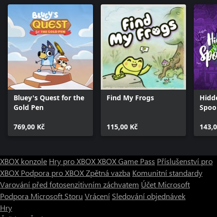
Bluey's Quest for the
Find My Frogs
Hidd
Gold Pen
Spoo
769,00 Kč
115,00 Kč
143,0
XBOX konzole
Hry pro XBOX
XBOX Game Pass
Příslušenství pro
XBOX
Podpora pro XBOX
Zpětná vazba
Komunitní standardy
Varování před fotosenzitivním záchvatem
Účet Microsoft
Podpora Microsoft Storu
Vrácení
Sledování objednávek
Hry