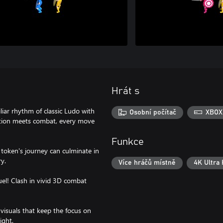
Hrát s
iar rhythm of classic Ludo with
Osobní počítač
XBOX
ition meets combat, every move
Funkce
token's journey can culminate in
ry.
Více hráčů místně
4K Ultra
uel! Clash in vivid 3D combat
visuals that keep the focus on
ight.