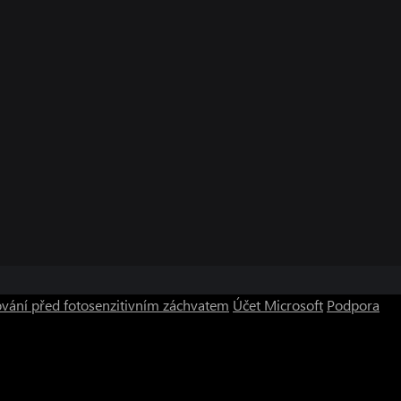
vání před fotosenzitivním záchvatem
Účet Microsoft
Podpora