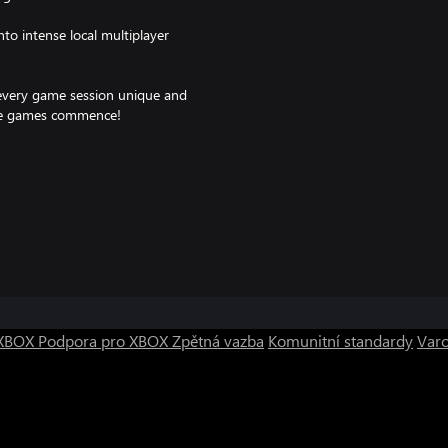
nto intense local multiplayer
every game session unique and
 the games commence!
o XBOX
Podpora pro XBOX
Zpětná vazba
Komunitní standardy
Varo