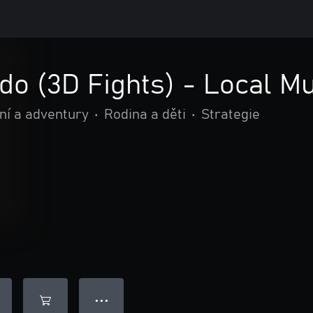
o (3D Fights) - Local Mu
ní a adventury
•
Rodina a děti
•
Strategie
● ● ●