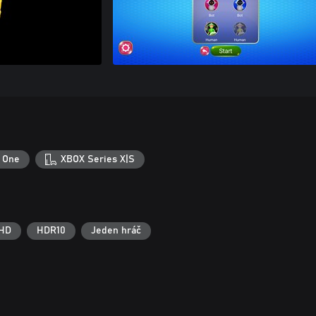
 One
XBOX Series X|S
 HD
HDR10
Jeden hráč