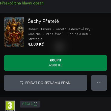
Přeskočit na hlavní obsah
Šachy Přátelé
Robert DuBois
•
Karetní a deskové hry
•
Klasické
•
Vzdělávací
•
Rodina a děti
•
Strategie
43,00 Kč
KOUPIT
43,00 Kč
PŘIDAT DO SEZNAMU PŘÁNÍ
● ● ●
PEGI 3