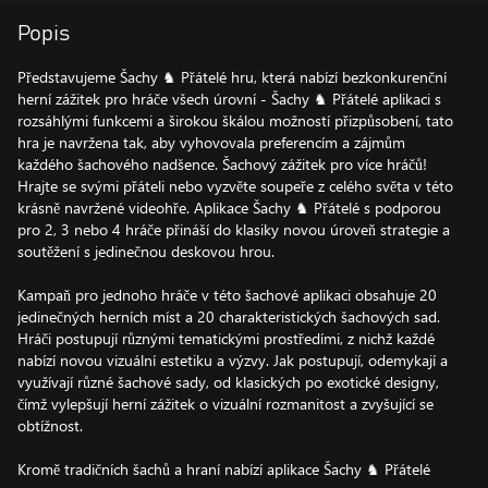
Popis
Představujeme Šachy ♞ Přátelé hru, která nabízí bezkonkurenční
herní zážitek pro hráče všech úrovní - Šachy ♞ Přátelé aplikaci s
rozsáhlými funkcemi a širokou škálou možností přizpůsobení, tato
hra je navržena tak, aby vyhovovala preferencím a zájmům
každého šachového nadšence. Šachový zážitek pro více hráčů!
Hrajte se svými přáteli nebo vyzvěte soupeře z celého světa v této
krásně navržené videohře. Aplikace Šachy ♞ Přátelé s podporou
pro 2, 3 nebo 4 hráče přináší do klasiky novou úroveň strategie a
soutěžení s jedinečnou deskovou hrou.
Kampaň pro jednoho hráče v této šachové aplikaci obsahuje 20
jedinečných herních míst a 20 charakteristických šachových sad.
Hráči postupují různými tematickými prostředími, z nichž každé
nabízí novou vizuální estetiku a výzvy. Jak postupují, odemykají a
využívají různé šachové sady, od klasických po exotické designy,
čímž vylepšují herní zážitek o vizuální rozmanitost a zvyšující se
obtížnost.
Kromě tradičních šachů a hraní nabízí aplikace Šachy ♞ Přátelé