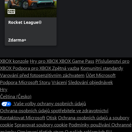
Rocket League®
Zdarma+
XBOX konzole
Hry pro XBOX
XBOX Game Pass
Příslušenství pro
XBOX
Podpora pro XBOX
Zpětná vazba
Komunitní standardy
Varování před fotosenzitivním záchvatem
Účet Microsoft
Podpora Microsoft Storu
Vrácení
Sledování objednávek
Hry
Čeština (Česko)
Vaše volby ochrany osobních údajů
Ochrana osobních údajů spotřebitele ve zdravotnictví
Kontaktovat Microsoft
Otisk
Ochrana osobních údajů a soubory
cookie
Spravovat soubory cookie
Podmínky používání
Ochranné
známky
Oznámení třetích stran
O našich reklamách
EU