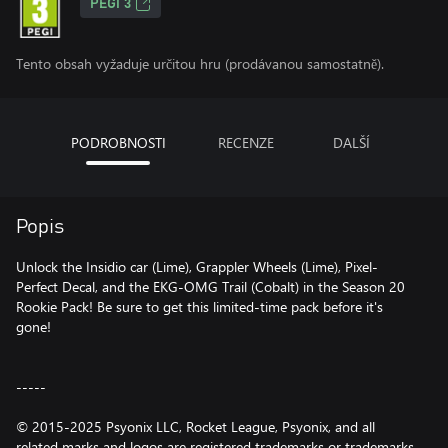
PEGI 3
Tento obsah vyžaduje určitou hru (prodávanou samostatně).
PODROBNOSTI
RECENZE
DALŠÍ
Popis
Unlock the Insidio car (Lime), Grappler Wheels (Lime), Pixel-
Perfect Decal, and the EKG-OMG Trail (Cobalt) in the Season 20
Rookie Pack! Be sure to get this limited-time pack before it's
gone!
-----
© 2015-2025 Psyonix LLC, Rocket League, Psyonix, and all
related marks and logos are registered trademarks or trademarks