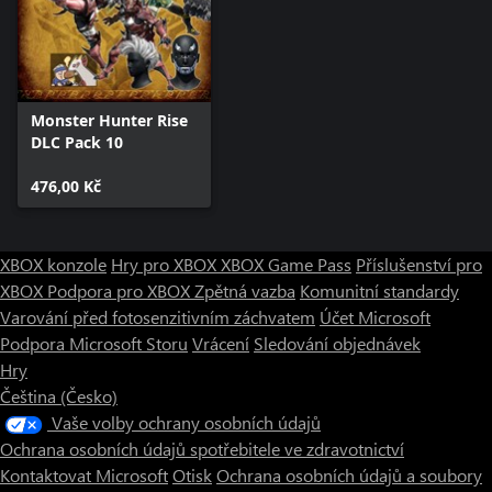
Monster Hunter Rise
DLC Pack 10
476,00 Kč
XBOX konzole
Hry pro XBOX
XBOX Game Pass
Příslušenství pro
XBOX
Podpora pro XBOX
Zpětná vazba
Komunitní standardy
Varování před fotosenzitivním záchvatem
Účet Microsoft
Podpora Microsoft Storu
Vrácení
Sledování objednávek
Hry
Čeština (Česko)
Vaše volby ochrany osobních údajů
Ochrana osobních údajů spotřebitele ve zdravotnictví
Kontaktovat Microsoft
Otisk
Ochrana osobních údajů a soubory