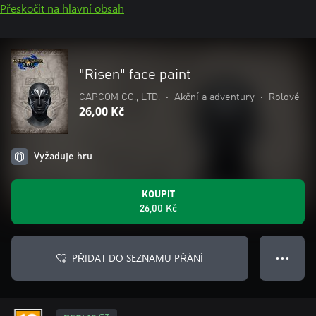
Přeskočit na hlavní obsah
"Risen" face paint
CAPCOM CO., LTD.
•
Akční a adventury
•
Rolové
26,00 Kč
Vyžaduje hru
KOUPIT
26,00 Kč
PŘIDAT DO SEZNAMU PŘÁNÍ
● ● ●