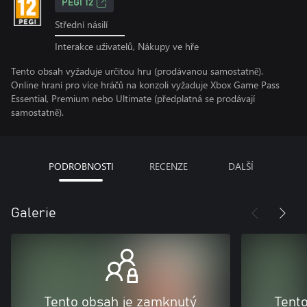
PEGI 12
Střední násilí
Interakce uživatelů, Nákupy ve hře
Tento obsah vyžaduje určitou hru (prodávanou samostatně).
Online hraní pro více hráčů na konzoli vyžaduje Xbox Game Pass
Essential, Premium nebo Ultimate (předplatná se prodávají
samostatně).
PODROBNOSTI
RECENZE
DALŠÍ
Galerie
Tento obsah je zamknutý
Tent