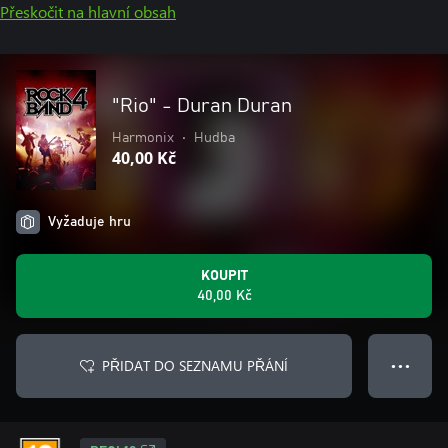
Přeskočit na hlavní obsah
"Rio" - Duran Duran
Harmonix
•
Hudba
40,00 Kč
Vyžaduje hru
KOUPIT
40,00 Kč
PŘIDAT DO SEZNAMU PŘÁNÍ
● ● ●