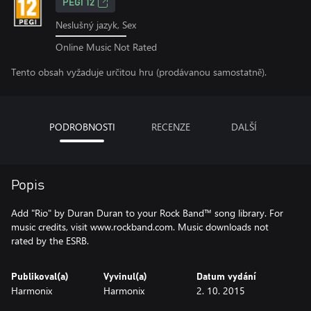
PEGI 12
Neslušný jazyk, Sex
Online Music Not Rated
Tento obsah vyžaduje určitou hru (prodávanou samostatně).
PODROBNOSTI
RECENZE
DALŠÍ
Popis
Add "Rio" by Duran Duran to your Rock Band™ song library. For
music credits, visit www.rockband.com. Music downloads not
rated by the ESRB.
Publikoval(a)
Vyvinul(a)
Datum vydání
Harmonix
Harmonix
2. 10. 2015