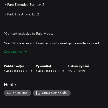
・Part: Extended Burn Lv. 2
・Part: Fire Ammo Lv. 2
*Content exclusive to Raid Mode.
*Raid Mode is an additional action-focused game mode included
with the main game.
Zobrazit více
*Episode One required to play.
Publikoval(a)
Vyvinul(a)
Datum vydání
CAPCOM CO., LTD.
CAPCOM CO., LTD.
15. 7. 2019
Hrát s
XBOX One
XBOX Series X|S