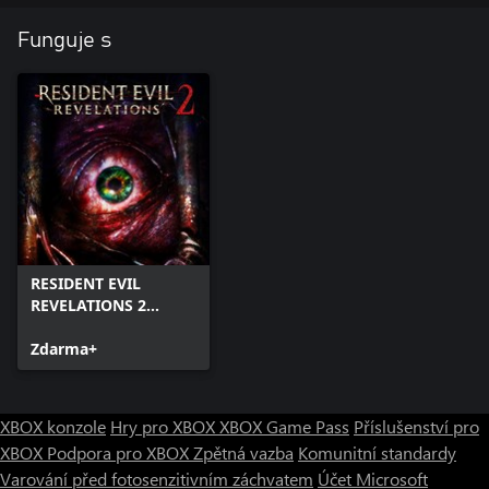
Funguje s
RESIDENT EVIL
REVELATIONS 2
(Episode One)
Zdarma+
XBOX konzole
Hry pro XBOX
XBOX Game Pass
Příslušenství pro
XBOX
Podpora pro XBOX
Zpětná vazba
Komunitní standardy
Varování před fotosenzitivním záchvatem
Účet Microsoft