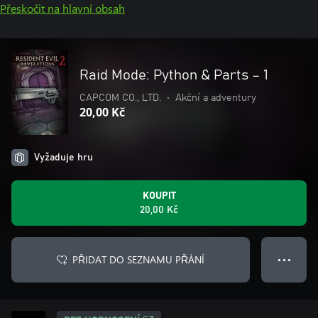
Přeskočit na hlavní obsah
Raid Mode: Python & Parts – 1
CAPCOM CO., LTD.
•
Akční a adventury
20,00 Kč
Vyžaduje hru
KOUPIT
20,00 Kč
PŘIDAT DO SEZNAMU PŘÁNÍ
● ● ●