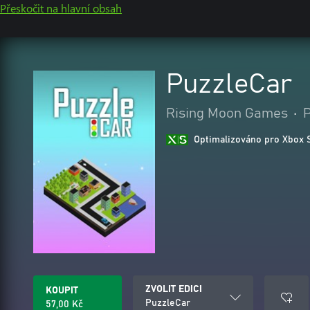
Přeskočit na hlavní obsah
PuzzleCar
Rising Moon Games
•
P
Optimalizováno pro Xbox 
ZVOLIT EDICI
KOUPIT
PuzzleCar
57,00 Kč