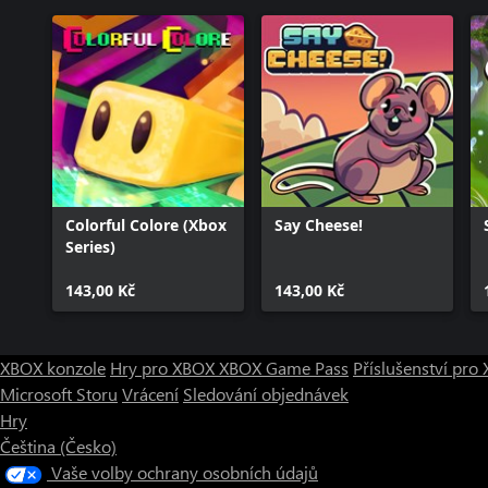
Colorful Colore (Xbox
Say Cheese!
Series)
143,00 Kč
143,00 Kč
XBOX konzole
Hry pro XBOX
XBOX Game Pass
Příslušenství pr
Microsoft Storu
Vrácení
Sledování objednávek
Hry
Čeština (Česko)
Vaše volby ochrany osobních údajů