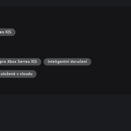
es X|S
pro Xbox Series X|S
Inteligentní doručení
 uložené v cloudu