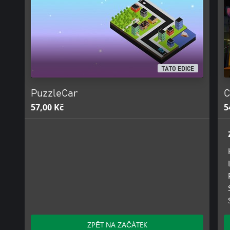
TATO EDICE
PuzzleCar
C
57,00 Kč
5
ZPĚT NA ZAČÁTEK