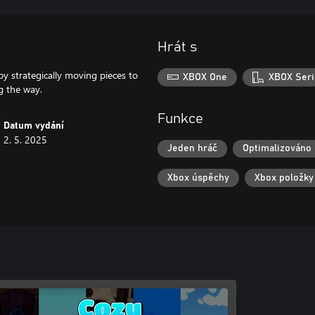
Hrát s
by strategically moving pieces to
XBOX One
XBOX Seri
ng the way.
Funkce
Datum vydání
2. 5. 2025
Jeden hráč
Optimalizováno 
Xbox úspěchy
Xbox položky