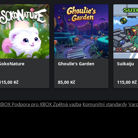
SokoNature
Ghoulie's Garden
Suikaiju
115,00 Kč
85,00 Kč
115,00 Kč
o XBOX
Podpora pro XBOX
Zpětná vazba
Komunitní standardy
Varo