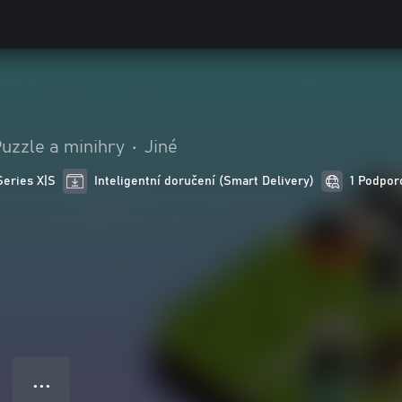
uzzle a minihry
•
Jiné
Series X|S
Inteligentní doručení (Smart Delivery)
1 Podpor
● ● ●