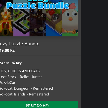
ozy Puzzle Bundle
49,00 Kč
Zahrnuté hry
HEN, CHICKS AND CATS
Loot Stack - Relics Hunter
PuzzleCar
Sokocat: Dungeon - Remastered
Sokocat: Islands - Remastered
PŘEJÍT DO HRY