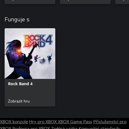
Funguje s
Rock Band 4
Zobrazit hru
XBOX konzole
Hry pro XBOX
XBOX Game Pass
Příslušenství pro
XBOX
Podpora pro XBOX
Zpětná vazba
Komunitní standardy