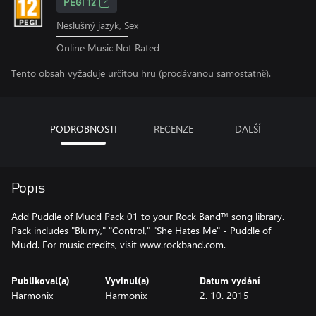
PEGI 12
Neslušný jazyk, Sex
Online Music Not Rated
Tento obsah vyžaduje určitou hru (prodávanou samostatně).
PODROBNOSTI
RECENZE
DALŠÍ
Popis
Add Puddle of Mudd Pack 01 to your Rock Band™ song library.
Pack includes "Blurry," "Control," "She Hates Me" - Puddle of
Mudd. For music credits, visit www.rockband.com.
Publikoval(a)
Vyvinul(a)
Datum vydání
Harmonix
Harmonix
2. 10. 2015