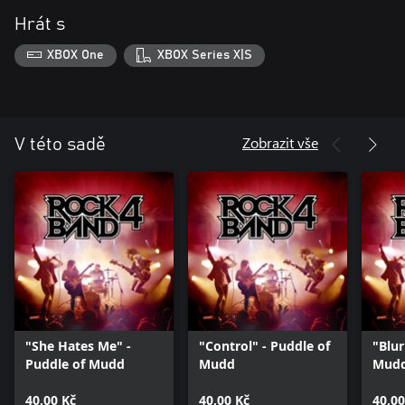
Hrát s
XBOX One
XBOX Series X|S
Zobrazit vše
V této sadě
"She Hates Me" -
"Control" - Puddle of
"Blur
Puddle of Mudd
Mudd
Mud
40,00 Kč
40,00 Kč
40,00