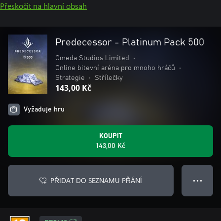
Přeskočit na hlavní obsah
Predecessor - Platinum Pack 500
Omeda Studios Limited
•
Online bitevní aréna pro mnoho hráčů
•
Strategie
•
Střílečky
143,00 Kč
Vyžaduje hru
KOUPIT
143,00 Kč
PŘIDAT DO SEZNAMU PŘÁNÍ
● ● ●