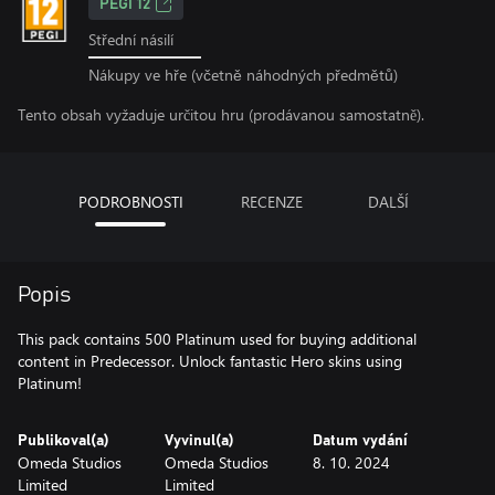
PEGI 12
Střední násilí
Nákupy ve hře (včetně náhodných předmětů)
Tento obsah vyžaduje určitou hru (prodávanou samostatně).
PODROBNOSTI
RECENZE
DALŠÍ
Popis
This pack contains 500 Platinum used for buying additional
content in Predecessor. Unlock fantastic Hero skins using
Platinum!
Publikoval(a)
Vyvinul(a)
Datum vydání
Omeda Studios
Omeda Studios
8. 10. 2024
Limited
Limited