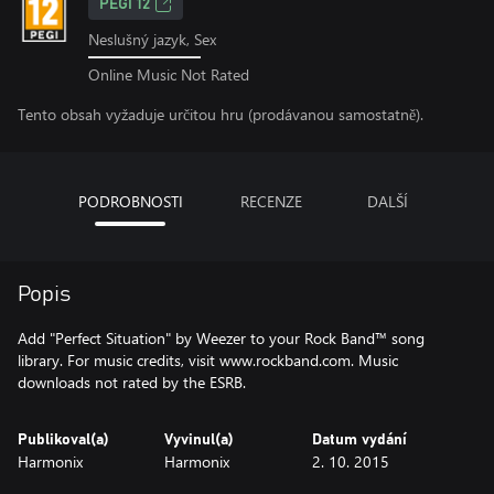
PEGI 12
Neslušný jazyk, Sex
Online Music Not Rated
Tento obsah vyžaduje určitou hru (prodávanou samostatně).
PODROBNOSTI
RECENZE
DALŠÍ
Popis
Add "Perfect Situation" by Weezer to your Rock Band™ song
library. For music credits, visit www.rockband.com. Music
downloads not rated by the ESRB.
Publikoval(a)
Vyvinul(a)
Datum vydání
Harmonix
Harmonix
2. 10. 2015