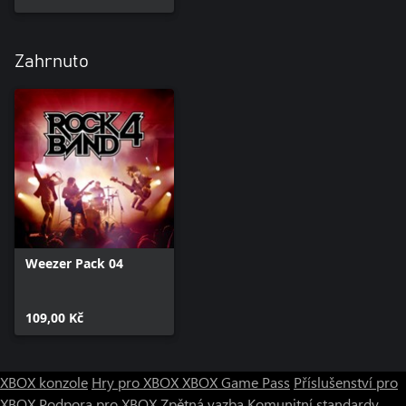
Zahrnuto
Weezer Pack 04
109,00 Kč
XBOX konzole
Hry pro XBOX
XBOX Game Pass
Příslušenství pro
XBOX
Podpora pro XBOX
Zpětná vazba
Komunitní standardy