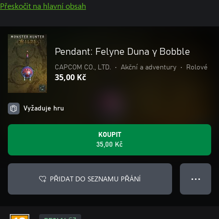
Přeskočit na hlavní obsah
Pendant: Felyne Duna γ Bobble
CAPCOM CO., LTD.
•
Akční a adventury
•
Rolové
35,00 Kč
Vyžaduje hru
KOUPIT
35,00 Kč
PŘIDAT DO SEZNAMU PŘÁNÍ
● ● ●