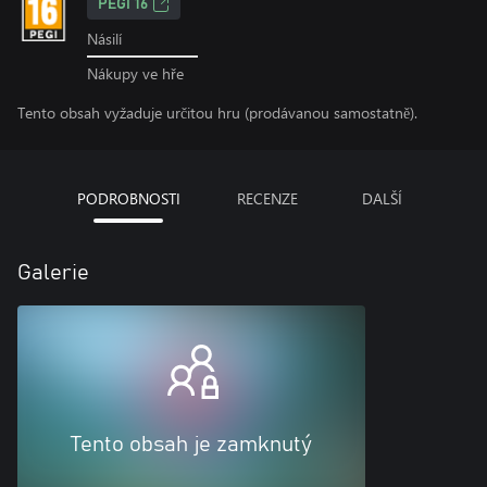
PEGI 16
Násilí
Nákupy ve hře
Tento obsah vyžaduje určitou hru (prodávanou samostatně).
PODROBNOSTI
RECENZE
DALŠÍ
Galerie
Tento obsah je zamknutý