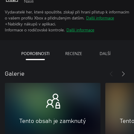
Násilí
Vydavatelé her, které spouštíte, získají při hraní přístup k informacím
o vašem profilu Xbox a přidruženým datům.
Další informace
+Nabídky nákupů v aplikaci.
Informace o rodičovské kontrole.
Další informace
PODROBNOSTI
RECENZE
DALŠÍ
Galerie
Tento obsah je zamknutý
Tent