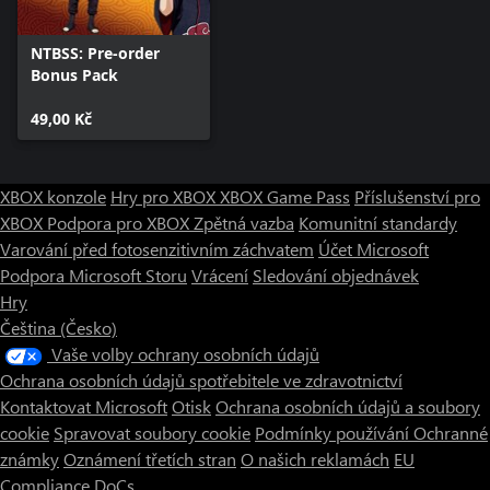
NTBSS: Pre-order
Bonus Pack
49,00 Kč
XBOX konzole
Hry pro XBOX
XBOX Game Pass
Příslušenství pro
XBOX
Podpora pro XBOX
Zpětná vazba
Komunitní standardy
Varování před fotosenzitivním záchvatem
Účet Microsoft
Podpora Microsoft Storu
Vrácení
Sledování objednávek
Hry
Čeština (Česko)
Vaše volby ochrany osobních údajů
Ochrana osobních údajů spotřebitele ve zdravotnictví
Kontaktovat Microsoft
Otisk
Ochrana osobních údajů a soubory
cookie
Spravovat soubory cookie
Podmínky používání
Ochranné
známky
Oznámení třetích stran
O našich reklamách
EU
Compliance DoCs