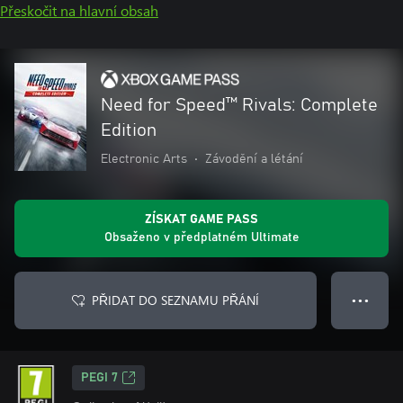
Přeskočit na hlavní obsah
Need for Speed™ Rivals: Complete
Edition
Electronic Arts
•
Závodění a létání
ZÍSKAT GAME PASS
Obsaženo v předplatném Ultimate
PŘIDAT DO SEZNAMU PŘÁNÍ
● ● ●
PEGI 7