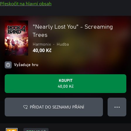
Přeskočit na hlavní obsah
"Nearly Lost You" - Screaming
Trees
Harmonix
•
Hudba
40,00 Kč
Vyžaduje hru
KOUPIT
40,00 Kč
PŘIDAT DO SEZNAMU PŘÁNÍ
● ● ●