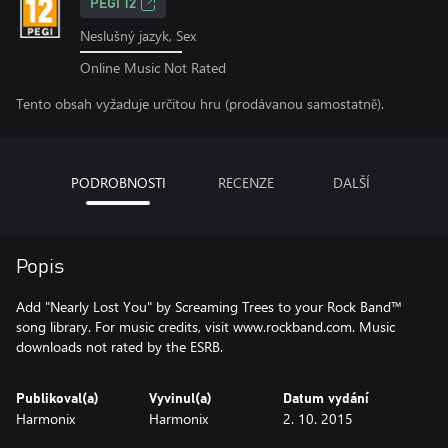
PEGI 12
Neslušný jazyk, Sex
Online Music Not Rated
Tento obsah vyžaduje určitou hru (prodávanou samostatně).
PODROBNOSTI
RECENZE
DALŠÍ
Popis
Add "Nearly Lost You" by Screaming Trees to your Rock Band™
song library. For music credits, visit www.rockband.com. Music
downloads not rated by the ESRB.
Publikoval(a)
Vyvinul(a)
Datum vydání
Harmonix
Harmonix
2. 10. 2015