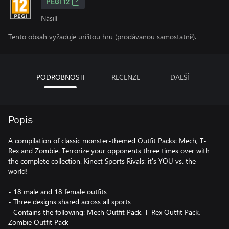
PEGI 12
Násilí
Tento obsah vyžaduje určitou hru (prodávanou samostatně).
PODROBNOSTI
RECENZE
DALŠÍ
Popis
A compilation of classic monster-themed Outfit Packs: Mech, T-
Rex and Zombie. Terrorize your opponents three times over with
the complete collection. Kinect Sports Rivals: it's YOU vs. the
world!
- 18 male and 18 female outfits
- Three designs shared across all sports
- Contains the following: Mech Outfit Pack, T-Rex Outfit Pack,
Zombie Outfit Pack