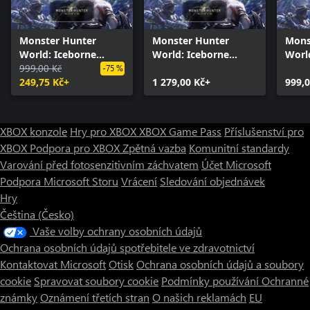
Monster Hunter
Monster Hunter
Mons
World: Iceborne
World: Iceborne
Worl
Master Edition
999,00 Kč
Master Edition Digital
Digit
-75 %
249,75 Kč+
Deluxe
1 279,00 Kč+
999,0
XBOX konzole
Hry pro XBOX
XBOX Game Pass
Příslušenství pro
XBOX
Podpora pro XBOX
Zpětná vazba
Komunitní standardy
Varování před fotosenzitivním záchvatem
Účet Microsoft
Podpora Microsoft Storu
Vrácení
Sledování objednávek
Hry
Čeština (Česko)
Vaše volby ochrany osobních údajů
Ochrana osobních údajů spotřebitele ve zdravotnictví
Kontaktovat Microsoft
Otisk
Ochrana osobních údajů a soubory
cookie
Spravovat soubory cookie
Podmínky používání
Ochranné
známky
Oznámení třetích stran
O našich reklamách
EU