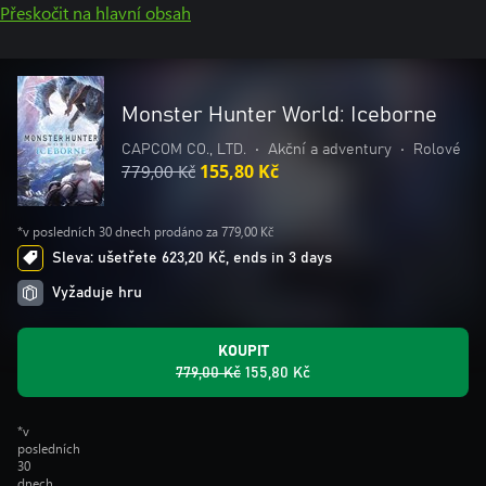
Přeskočit na hlavní obsah
Monster Hunter World: Iceborne
CAPCOM CO., LTD.
•
Akční a adventury
•
Rolové
779,00 Kč
155,80 Kč
*v posledních 30 dnech prodáno za 779,00 Kč
Sleva: ušetřete 623,20 Kč, ends in 3 days
Vyžaduje hru
KOUPIT
779,00 Kč
155,80 Kč
*v
posledních
30
dnech