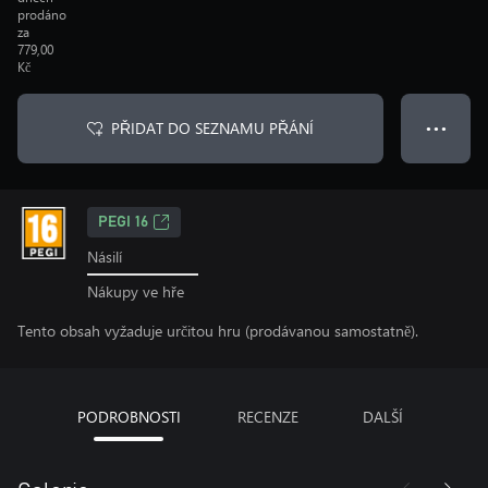
prodáno
za
779,00
Kč
PŘIDAT DO SEZNAMU PŘÁNÍ
● ● ●
PEGI 16
Násilí
Nákupy ve hře
Tento obsah vyžaduje určitou hru (prodávanou samostatně).
PODROBNOSTI
RECENZE
DALŠÍ